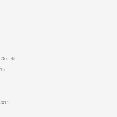
 25 et 45
 15
/2014