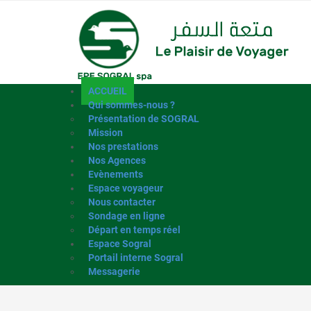
ACCUEIL
Qui sommes-nous ?
Présentation de SOGRAL
Mission
Nos prestations
Nos Agences
Evènements
Espace voyageur
Nous contacter
Sondage en ligne
Départ en temps réel
Espace Sogral
Portail interne Sogral
Messagerie