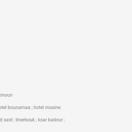
mimoun
 ; hotel anef ; hotel bounamaa ; hotel masi
led said ; tinerkouk ; ksar kadour ;