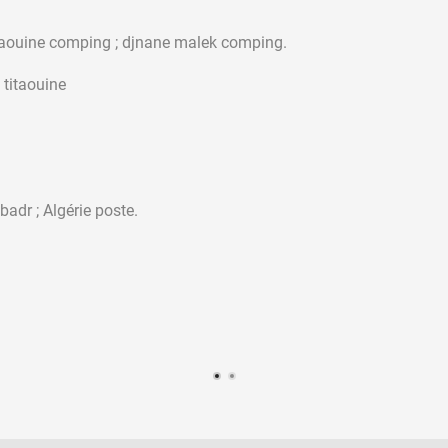
omping; titaouine comping ; djnane malek comp
 titaouine
badr ; Algérie poste.