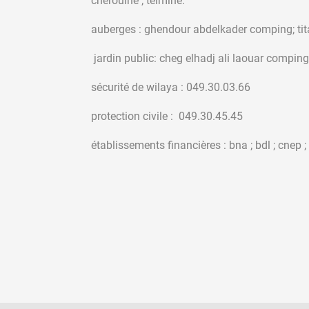
cherouine ; telmine.
auberges : ghendour abdelkader c
jardin public: cheg elhadj ali laouar comping
sécurité de wilaya : 049.30.03.66
protection civile : 049.30.45.45
établissements financières : bna ; bdl ; cnep ; 