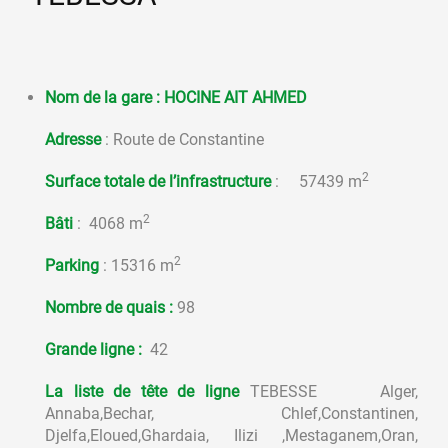
Nom de la gare : HOCINE AIT AHMED
Adresse
: Route de Constantine
2
Surface totale de l’infrastructure
:
57439 m
2
Bâti
: 4068 m
2
Parking
: 15316 m
Nombre de quais :
98
Grande ligne :
42
La liste de tête de ligne
TEBESSE Alger,
Annaba,Bechar, Chlef,Constantinen,
Djelfa,Eloued,Ghardaia, Ilizi ,Mestaganem,Oran,