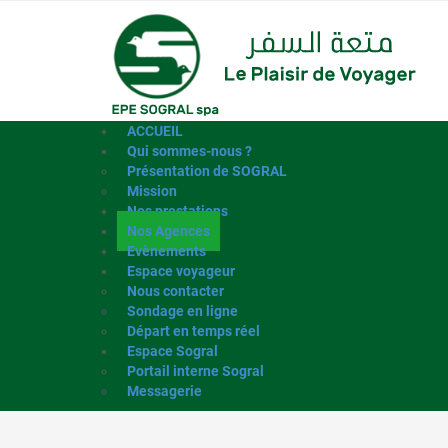
ACCUEIL
Qui sommes-nous ?
Présentation de SOGRAL
Mission
Nos prestations
Nos Agences
Evènements
Espace voyageur
Nous contacter
Sondage en ligne
Départ en temps réel
Espace Sogral
Portail interne Sogral
Messagerie