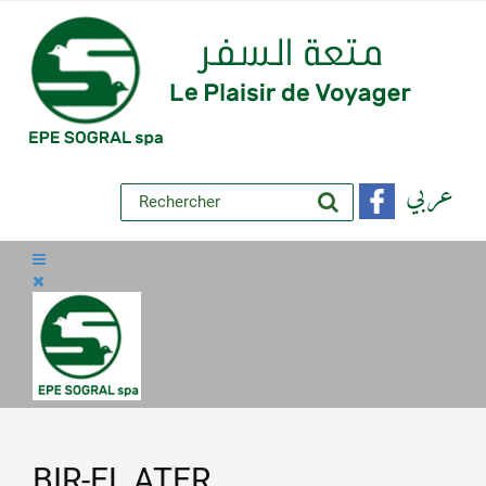
عربي
BIR-EL ATER