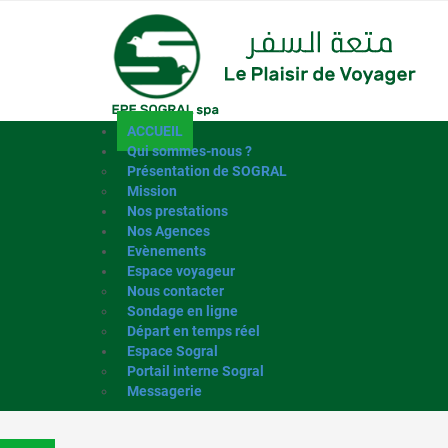
ACCUEIL
Qui sommes-nous ?
Présentation de SOGRAL
Mission
Nos prestations
Nos Agences
Evènements
Espace voyageur
Nous contacter
Sondage en ligne
Départ en temps réel
Espace Sogral
Portail interne Sogral
Messagerie