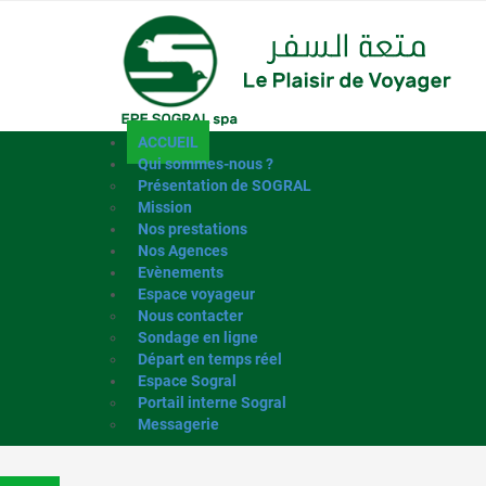
ACCUEIL
Qui sommes-nous ?
Présentation de SOGRAL
Mission
Nos prestations
Nos Agences
Evènements
Espace voyageur
Nous contacter
Sondage en ligne
Départ en temps réel
Espace Sogral
Portail interne Sogral
Messagerie