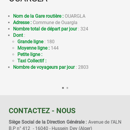
Nom de la Gare routière :
OUARGLA
Adresse :
Commune de Ouargla
Nombre total de départ par jour
: 324
Dont
:
Grande ligne
: 180
Moyenne ligne :
144
Petite ligne :
Taxi Collectif :
Nombre de voyageurs par jour
: 2803
CONTACTEZ - NOUS
Siège Social de la Direction Générale :
Avenue de l’ALN
B.P n° 412 - 16040 - Hussein Dey (Alger)