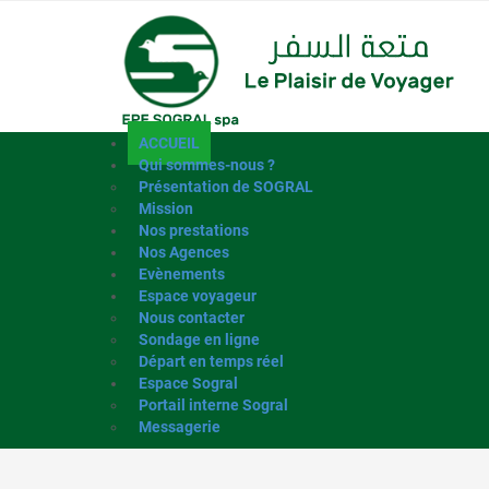
ACCUEIL
Qui sommes-nous ?
Présentation de SOGRAL
Mission
Nos prestations
Nos Agences
Evènements
Espace voyageur
Nous contacter
Sondage en ligne
Départ en temps réel
Espace Sogral
Portail interne Sogral
Messagerie