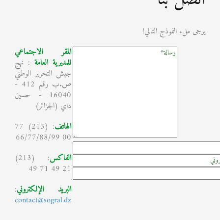
يرجى ملء النموذج التالي!
المقر الاجتماعي
للمديرية العامة
: نهج
جيش التحرير الوطني
ص.ب رقم 412 -
16040 - حسين
داي (الجزائر)
الهاتف
: (213) 77
00 66/77/88/99
الفاكس
: (213)
21 49 71 49
البريد الإلكتروني
:
contact@sogral.dz