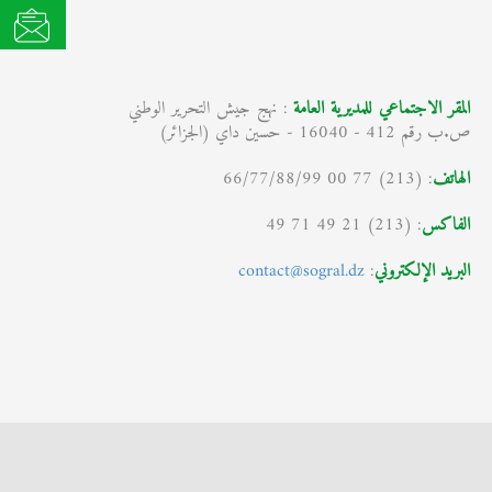
المقر الاجتماعي للمديرية العامة
: نهج جيش التحرير الوطني
ص.ب رقم 412 - 16040 - حسين داي (الجزائر)
الهاتف
: (213) 77 00 66/77/88/99
الفاكس
: (213) 21 49 71 49
البريد الإلكتروني
:
contact@sogral.dz