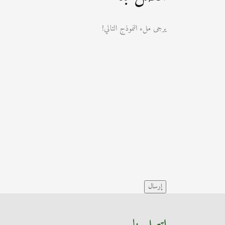
يرجى ملء النموذج التالي!
إرسال