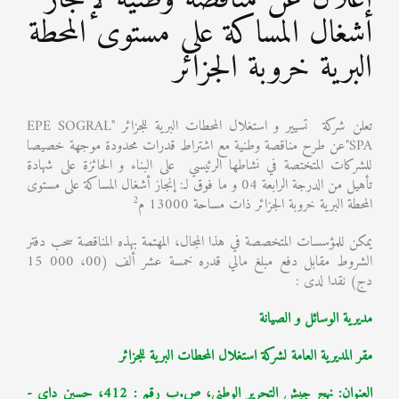
أشغال المساكة على مستوى المحطة
البرية خروبة الجزائر
تعلن شركة تسيير و استغلال المحطات البرية للجزائر "EPE SOGRAL
SPA"عن طرح مناقصة وطنية مع اشتراط قدرات محدودة موجهة خصيصا
للشركات المتختصة في نشاطها الرئيسي على البناء و الحائزة على شهادة
تأهيل من الدرجة الرابعة 04 و ما فوق لـ: إنجاز أشغال المساكة على مستوى
2
المحطة البرية خروبة الجزائر ذات مساحة 13000 م
يمكن للمؤسسات المتخصصة في هذا المجال، المهتمة بهذه المناقصة سحب دفتر
الشروط مقابل دفع مبلغ مالي قدره خمسة عشر ألف (00، 000 15
دج) نقدا لدى :
مديرية الوسائل و الصيانة
مقر المديرية العامة لشركة استغلال المحطات البرية للجزائر
العنوان: نهج جيش التحرير الوطني، ص.ب رقم : 412، حسين داي -