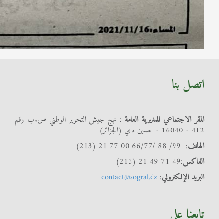
اتصل بنا
المقر الاجتماعي للمديرية العامة
: نهج جيش التحرير الوطني ص.ب رقم
412 - 16040 - حسين داي (الجزائر)
الهاتف
: 99/ 88 /66/77 00 77 21 (213)
الفاكس
:49 71 49 21 (213)
البريد الإلكتروني
:
contact@sogral.dz
تابعنا على