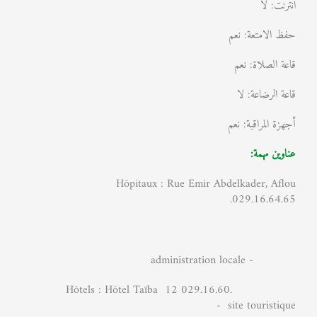
انترنت: لا
حفظ الامتعة: نعم
قاعة الصلاة: نعم
قاعة الرضاعة: لا
أجهزة المراقبة: نعم
عناوين مهمة:
Hôpitaux : Rue Emir Abdelkader, Aflou
029.16.64.65.
- administration locale
Hôtels : Hôtel Taïba 12 029.16.60.
- site touristique