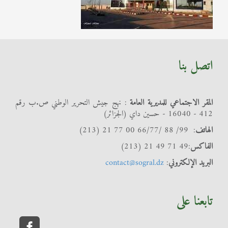
اتصل بنا
المقر الاجتماعي للمديرية العامة
: نهج جيش التحرير الوطني ص.ب رقم
412 - 16040 - حسين داي (الجزائر)
الهاتف
: 99/ 88 /66/77 00 77 21 (213)
الفاكس
:49 71 49 21 (213)
البريد الإلكتروني
:
contact@sogral.dz
تابعنا على