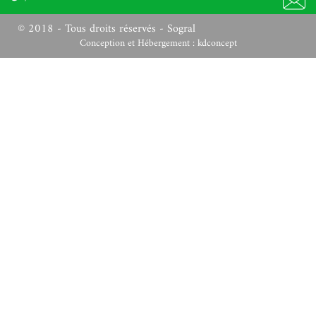
© 2018 - Tous droits réservés - Sogral
Conception et Hébergement :
kdconcept