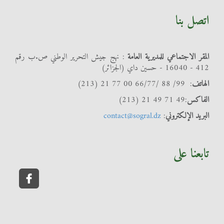
اتصل بنا
المقر الاجتماعي للمديرية العامة
: نهج جيش التحرير الوطني ص.ب رقم
412 - 16040 - حسين داي (الجزائر)
الهاتف
: 99/ 88 /66/77 00 77 21 (213)
الفاكس
:49 71 49 21 (213)
البريد الإلكتروني
:
contact@sogral.dz
تابعنا على