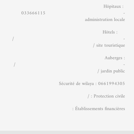
Hôpitaux :
033666115 -
administration locale
Hôtels :
/ -
site touristique /
Auberges :
/ -
jardin public /
Sécurité de wilaya : 0661994305
Protection civile : /
Établissements financières :