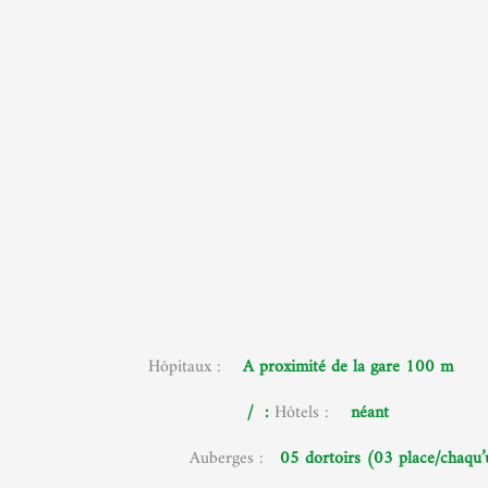
Hôpitaux :
A proximité de la gare 100 m
- a
: /
Hôtels :
néant
- s
Auberges :
05 dortoirs (03 place/chaqu’