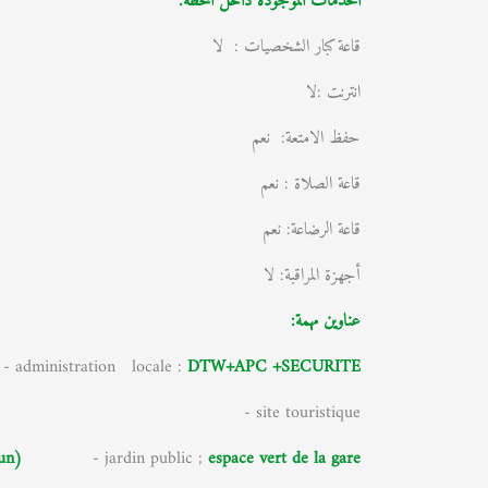
الخدمات الموجودة داخل المحطة:
قاعة كبار الشخصيات : لا
انترنت :لا
حفظ الامتعة: نعم
قاعة الصلاة : نعم
قاعة الرضاعة: نعم
أجهزة المراقبة: لا
عناوين مهمة:
dministration locale :
DTW+APC +SECURITE
ite touristique
un)
- jardin public ;
espace vert de la gare