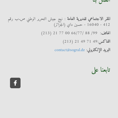
اتصل بنا
المقر الاجتماعي للمديرية العامة
: نهج جيش التحرير الوطني ص.ب رقم
412 - 16040 - حسين داي (الجزائر)
الهاتف
: 99/ 88 /66/77 00 77 21 (213)
الفاكس
:49 71 49 21 (213)
البريد الإلكتروني
:
contact@sogral.dz
تابعنا على