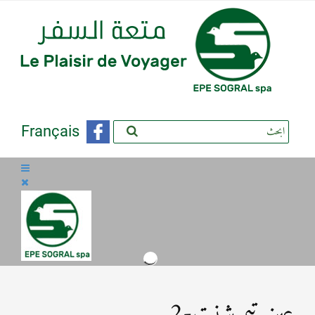
Français
عين تيموشنت-2